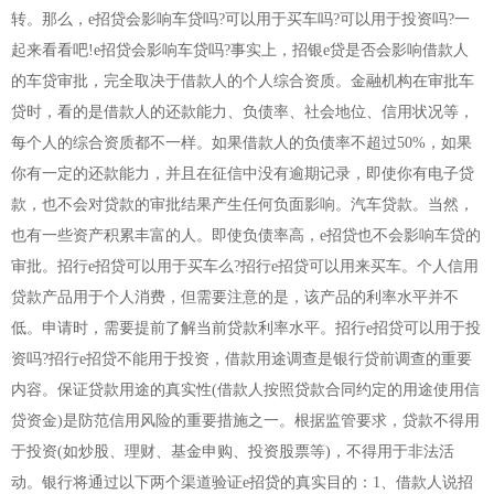
转。那么，e招贷会影响车贷吗?可以用于买车吗?可以用于投资吗?一
起来看看吧!e招贷会影响车贷吗?事实上，招银e贷是否会影响借款人
的车贷审批，完全取决于借款人的个人综合资质。金融机构在审批车
贷时，看的是借款人的还款能力、负债率、社会地位、信用状况等，
每个人的综合资质都不一样。如果借款人的负债率不超过50%，如果
你有一定的还款能力，并且在征信中没有逾期记录，即使你有电子贷
款，也不会对贷款的审批结果产生任何负面影响。汽车贷款。当然，
也有一些资产积累丰富的人。即使负债率高，e招贷也不会影响车贷的
审批。招行e招贷可以用于买车么?招行e招贷可以用来买车。个人信用
贷款产品用于个人消费，但需要注意的是，该产品的利率水平并不
低。申请时，需要提前了解当前贷款利率水平。招行e招贷可以用于投
资吗?招行e招贷不能用于投资，借款用途调查是银行贷前调查的重要
内容。保证贷款用途的真实性(借款人按照贷款合同约定的用途使用信
贷资金)是防范信用风险的重要措施之一。根据监管要求，贷款不得用
于投资(如炒股、理财、基金申购、投资股票等)，不得用于非法活
动。银行将通过以下两个渠道验证e招贷的真实目的：1、借款人说招